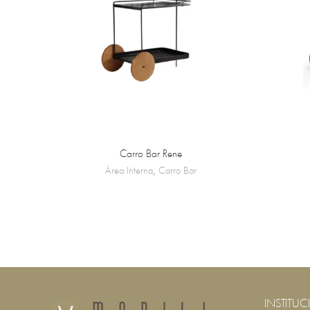
Carro Bar Rene
Área Interna
,
Carro Bar
INSTITUC