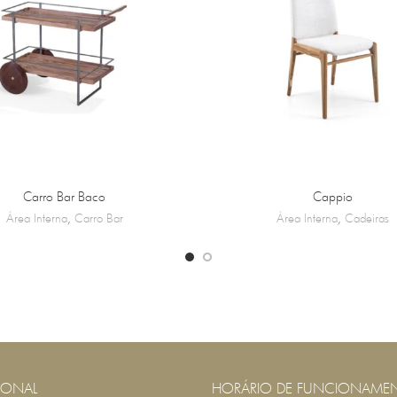
Carro Bar Baco
Cappio
Área Interna
,
Carro Bar
Área Interna
,
Cadeiras
IONAL
HORÁRIO DE FUNCIONAME