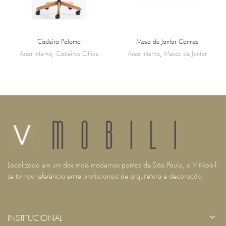
Cadeira Paloma
Mesa de Jantar Cannes
Área Interna
,
Cadeiras Office
Área Interna
,
Mesas de Jantar
Localizada em um dos mais modernos pontos de São Paulo, a V Mobili
se tornou referência entre profissionais de arquitetura e decoração.
INSTITUCIONAL