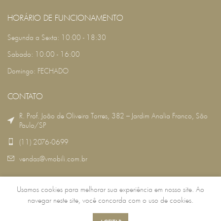
HORÁRIO DE FUNCIONAMENTO
Segunda a Sexta: 10:00 - 18:30
Sabado: 10:00 - 16:00
Domingo: FECHADO
CONTATO
R. Prof. João de Oliveira Torres, 382 – Jardim Analia Franco, São
Paulo/SP
(11) 2076-0699
vendas@vmobili.com.br
Usamos cookies para melhorar sua experiência em nosso site. Ao
VMOBILI
2022 DESENVOLVIDO POR:
RSG TECNOLOGIA
.
navegar neste site, você concorda com o uso de cookies.