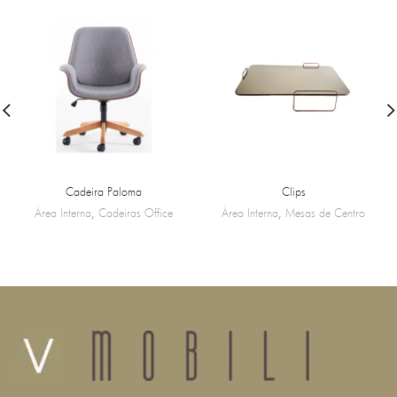
Cadeira Paloma
Clips
Área Interna
,
Cadeiras Office
Área Interna
,
Mesas de Centro