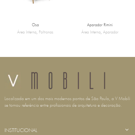
Osa
Aparador Rimini
Área Interna
,
Poltronas
Área Interna
,
Aparador
Localizada em um dos mais modernos pontos de São Paulo, a V Mobili
se tornou referência entre profissionais de arquitetura e decoração.
INSTITUCIONAL