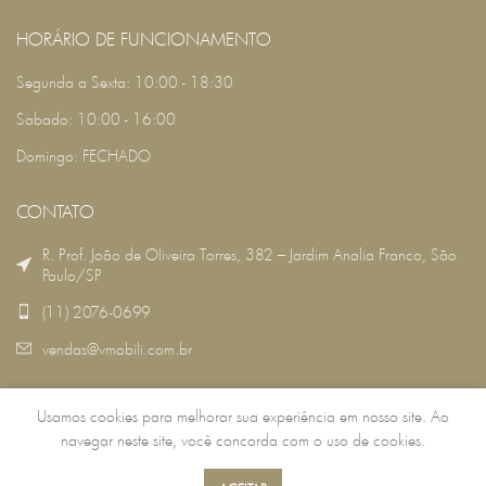
HORÁRIO DE FUNCIONAMENTO
Segunda a Sexta: 10:00 - 18:30
Sabado: 10:00 - 16:00
Domingo: FECHADO
CONTATO
R. Prof. João de Oliveira Torres, 382 – Jardim Analia Franco, São
Paulo/SP
(11) 2076-0699
vendas@vmobili.com.br
Usamos cookies para melhorar sua experiência em nosso site. Ao
VMOBILI
2022 DESENVOLVIDO POR:
RSG TECNOLOGIA
.
navegar neste site, você concorda com o uso de cookies.