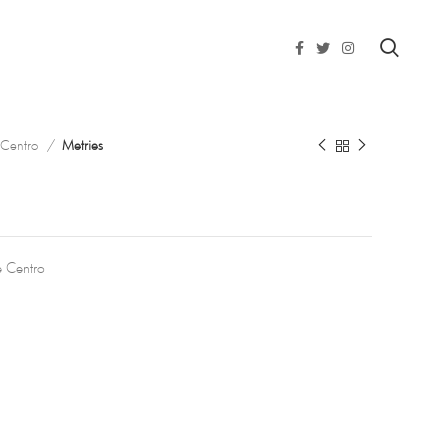
 Centro
Metries
 Centro