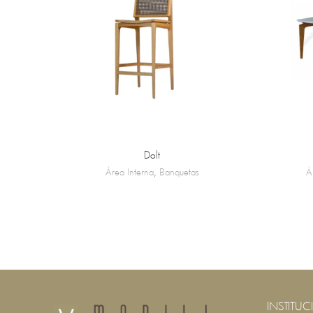
Dolt
Área Interna
,
Banquetas
Á
INSTITUC