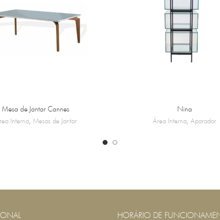
Mesa de Jantar Cannes
Nina
rea Interna
,
Mesas de Jantar
Área Interna
,
Aparador
IONAL
HORÁRIO DE FUNCIONAME