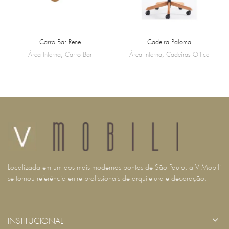
Carro Bar Rene
Cadeira Paloma
Área Interna
,
Carro Bar
Área Interna
,
Cadeiras Office
Localizada em um dos mais modernos pontos de São Paulo, a V Mobili
se tornou referência entre profissionais de arquitetura e decoração.
INSTITUCIONAL