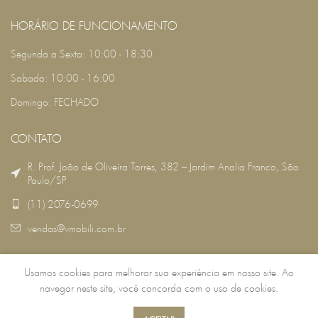
HORÁRIO DE FUNCIONAMENTO
Segunda a Sexta: 10:00 - 18:30
Sabado: 10:00 - 16:00
Domingo: FECHADO
CONTATO
R. Prof. João de Oliveira Torres, 382 – Jardim Analia Franco, São
Paulo/SP
(11) 2076-0699
vendas@vmobili.com.br
Usamos cookies para melhorar sua experiência em nosso site. Ao
VMOBILI
2022 DESENVOLVIDO POR:
RSG TECNOLOGIA
.
navegar neste site, você concorda com o uso de cookies.