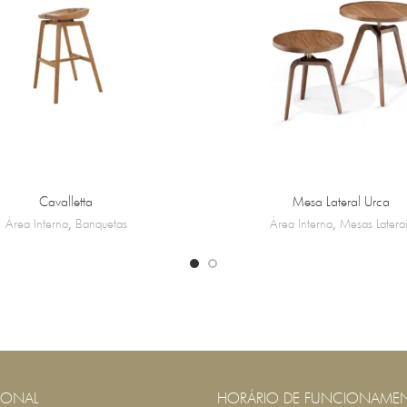
Cavalletta
Mesa Lateral Urca
Área Interna
,
Banquetas
Área Interna
,
Mesas Latera
IONAL
HORÁRIO DE FUNCIONAME