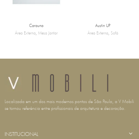
Carauna
Austin UP
Área Externa
,
Mesa Jantar
Área Externa
,
Sofá
Localizada em um dos mais modernos pontos de São Paulo, a V Mobili
se tornou referência entre profissionais de arquitetura e decoração.
INSTITUCIONAL