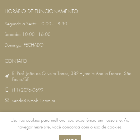
HORÁRIO DE FUNCIONAMENTO
Segunda a Sexta: 10:00 - 18:30
Sabado: 10:00 - 16:00
Domingo: FECHADO
CONTATO
R. Prof. João de Oliveira Torres, 382 – Jardim Analia Franco, São
Paulo/SP
(11) 2076-0699
vendas@vmobili.com.br
Usamos cookies para melhorar sua experiência em nosso site. Ao
VMOBILI
2022 DESENVOLVIDO POR:
RSG TECNOLOGIA
.
navegar neste site, você concorda com o uso de cookies.