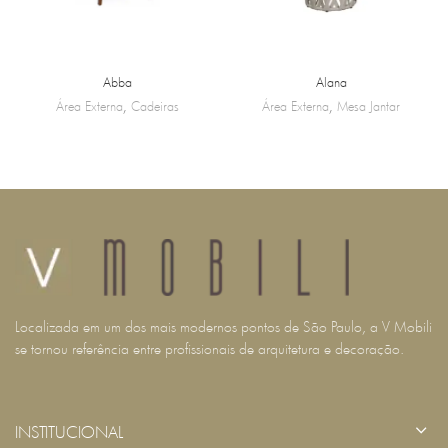
Abba
Alana
Área Externa
,
Cadeiras
Área Externa
,
Mesa Jantar
Localizada em um dos mais modernos pontos de São Paulo, a V Mobili
se tornou referência entre profissionais de arquitetura e decoração.
INSTITUCIONAL