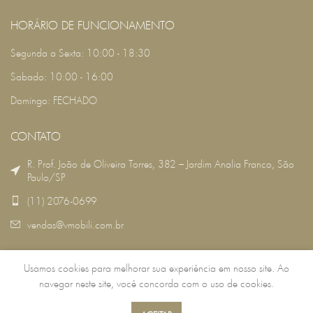
HORÁRIO DE FUNCIONAMENTO
Segunda a Sexta: 10:00 - 18:30
Sabado: 10:00 - 16:00
Domingo: FECHADO
CONTATO
R. Prof. João de Oliveira Torres, 382 – Jardim Analia Franco, São
Paulo/SP
(11) 2076-0699
vendas@vmobili.com.br
Usamos cookies para melhorar sua experiência em nosso site. Ao
VMOBILI
2022 DESENVOLVIDO POR:
RSG TECNOLOGIA
.
navegar neste site, você concorda com o uso de cookies.