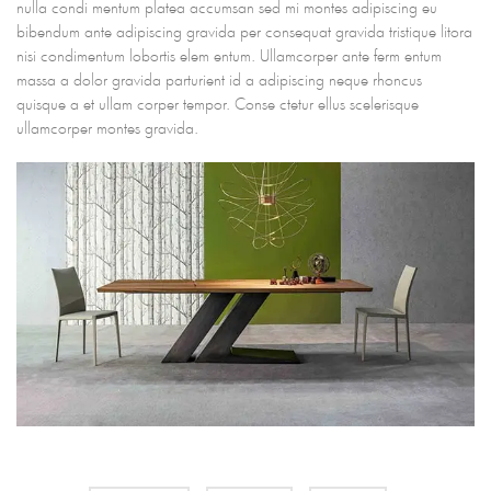
nulla condi mentum platea accumsan sed mi montes adipiscing eu
bibendum ante adipiscing gravida per consequat gravida tristique litora
nisi condimentum lobortis elem entum. Ullamcorper ante ferm entum
massa a dolor gravida parturient id a adipiscing neque rhoncus
quisque a et ullam corper tempor. Conse ctetur ellus scelerisque
ullamcorper montes gravida.