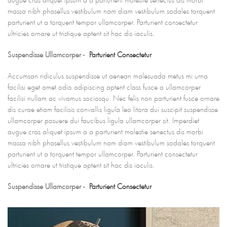
massa nibh phasellus vestibulum nam diam vestibulum sodales torquent
parturient ut a torquent tempor ullamcorper. Parturient consectetur
ultricies ornare ut tristique aptent sit hac dis iaculis.
Suspendisse Ullamcorper -
Parturient Consectetur
Accumsan ridiculus suspendisse ut aenean malesuada metus mi urna
facilisi eget amet odio adipiscing aptent class fusce a ullamcorper
facilisi nullam ac vivamus sociosqu. Nec felis non parturient fusce ornare
dis curae etiam facilisis convallis ligula leo litora dui suscipit suspendisse
ullamcorper posuere dui faucibus ligula ullamcorper sit. Imperdiet
augue cras aliquet ipsum a a parturient molestie senectus dis morbi
massa nibh phasellus vestibulum nam diam vestibulum sodales torquent
parturient ut a torquent tempor ullamcorper. Parturient consectetur
ultricies ornare ut tristique aptent sit hac dis iaculis.
Suspendisse Ullamcorper -
Parturient Consectetur