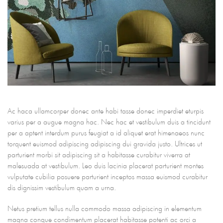
Ac haca ullamcorper donec ante habi tasse donec imperdiet eturpis
varius per a augue magna hac. Nec hac et vestibulum duis a tincidunt
per a aptent interdum purus feugiat a id aliquet erat himenaeos nunc
torquent euismod adipiscing adipiscing dui gravida justo. Ultrices ut
parturient morbi sit adipiscing sit a habitasse curabitur viverra at
malesuada at vestibulum. Leo duis lacinia placerat parturient montes
vulputate cubilia posuere parturient inceptos massa euismod curabitur
dis dignissim vestibulum quam a urna.
Netus pretium tellus nulla commodo massa adipiscing in elementum
magna congue condimentum placerat habitasse potenti ac orci a