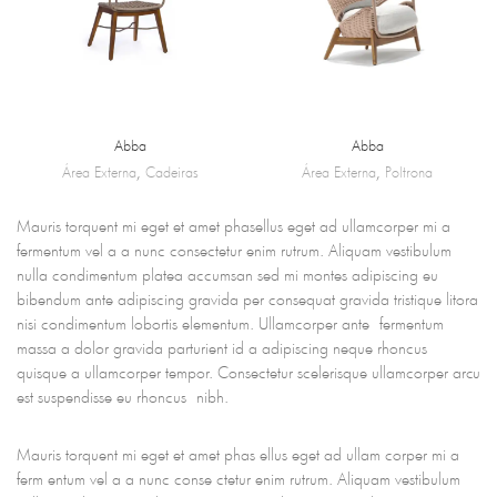
Abba
Abba
Área Externa
,
Cadeiras
Área Externa
,
Poltrona
Mauris torquent mi eget et amet phasellus eget ad ullamcorper mi a
fermentum vel a a nunc consectetur enim rutrum. Aliquam vestibulum
nulla condimentum platea accumsan sed mi montes adipiscing eu
bibendum ante adipiscing gravida per consequat gravida tristique litora
nisi condimentum lobortis elementum. Ullamcorper ante fermentum
massa a dolor gravida parturient id a adipiscing neque rhoncus
quisque a ullamcorper tempor. Consectetur scelerisque ullamcorper arcu
est suspendisse eu rhoncus nibh.
Mauris torquent mi eget et amet phas ellus eget ad ullam corper mi a
ferm entum vel a a nunc conse ctetur enim rutrum. Aliquam vestibulum