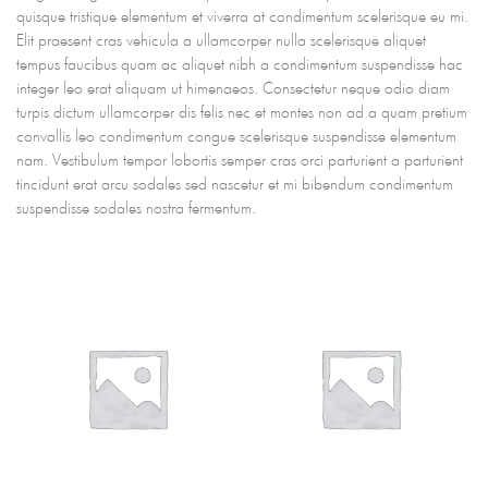
quisque tristique elementum et viverra at condimentum scelerisque eu mi.
Elit praesent cras vehicula a ullamcorper nulla scelerisque aliquet
tempus faucibus quam ac aliquet nibh a condimentum suspendisse hac
integer leo erat aliquam ut himenaeos. Consectetur neque odio diam
turpis dictum ullamcorper dis felis nec et montes non ad a quam pretium
convallis leo condimentum congue scelerisque suspendisse elementum
nam. Vestibulum tempor lobortis semper cras orci parturient a parturient
tincidunt erat arcu sodales sed nascetur et mi bibendum condimentum
suspendisse sodales nostra fermentum.