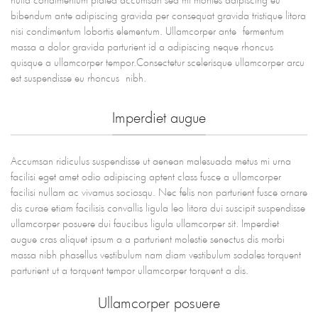
bibendum ante adipiscing gravida per consequat gravida tristique litora
nisi condimentum lobortis elementum. Ullamcorper ante fermentum
massa a dolor gravida parturient id a adipiscing neque rhoncus
quisque a ullamcorper tempor.Consectetur scelerisque ullamcorper arcu
est suspendisse eu rhoncus nibh.
Imperdiet augue
Accumsan ridiculus suspendisse ut aenean malesuada metus mi urna
facilisi eget amet odio adipiscing aptent class fusce a ullamcorper
facilisi nullam ac vivamus sociosqu. Nec felis non parturient fusce ornare
dis curae etiam facilisis convallis ligula leo litora dui suscipit suspendisse
ullamcorper posuere dui faucibus ligula ullamcorper sit. Imperdiet
augue cras aliquet ipsum a a parturient molestie senectus dis morbi
massa nibh phasellus vestibulum nam diam vestibulum sodales torquent
parturient ut a torquent tempor ullamcorper torquent a dis.
Ullamcorper posuere