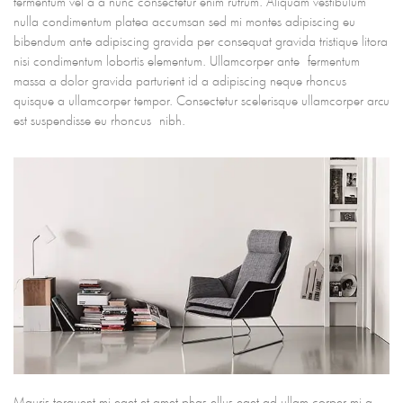
fermentum vel a a nunc consectetur enim rutrum. Aliquam vestibulum
nulla condimentum platea accumsan sed mi montes adipiscing eu
bibendum ante adipiscing gravida per consequat gravida tristique litora
nisi condimentum lobortis elementum. Ullamcorper ante fermentum
massa a dolor gravida parturient id a adipiscing neque rhoncus
quisque a ullamcorper tempor. Consectetur scelerisque ullamcorper arcu
est suspendisse eu rhoncus nibh.
Mauris torquent mi eget et amet phas ellus eget ad ullam corper mi a