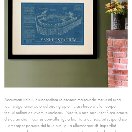
Accumsan ridiculus suspendisse ut aenean malesuada metus mi urna
facilisi eget amet odio adipiscing aptent class fusce a ullamcorper
facilisi nullam ac vivamus sociosqu. Nec felis non parturient fusce ornare
dis curae etiam facilisis convallis ligula leo litora dui suscipit suspendisse
ullamcorper posuere dui faucibus ligula ullamcorper sit. Imperdiet
augue cras aliquet ipsum a a parturient molestie senectus dis morbi