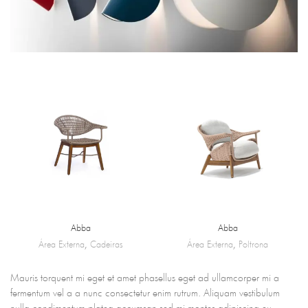
Abba
Abba
Área Externa
,
Cadeiras
Área Externa
,
Poltrona
Mauris torquent mi eget et amet phasellus eget ad ullamcorper mi a
fermentum vel a a nunc consectetur enim rutrum. Aliquam vestibulum
nulla condimentum platea accumsan sed mi montes adipiscing eu