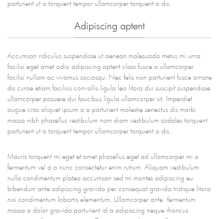
parturient ut a torquent tempor ullamcorper torquent a dis.
Adipiscing aptent
Accumsan ridiculus suspendisse ut aenean malesuada metus mi urna
facilisi eget amet odio adipiscing aptent class fusce a ullamcorper
facilisi nullam ac vivamus sociosqu. Nec felis non parturient fusce ornare
dis curae etiam facilisis convallis ligula leo litora dui suscipit suspendisse
ullamcorper posuere dui faucibus ligula ullamcorper sit. Imperdiet
augue cras aliquet ipsum a a parturient molestie senectus dis morbi
massa nibh phasellus vestibulum nam diam vestibulum sodales torquent
parturient ut a torquent tempor ullamcorper torquent a dis.
Mauris torquent mi eget et amet phasellus eget ad ullamcorper mi a
fermentum vel a a nunc consectetur enim rutrum. Aliquam vestibulum
nulla condimentum platea accumsan sed mi montes adipiscing eu
bibendum ante adipiscing gravida per consequat gravida tristique litora
nisi condimentum lobortis elementum. Ullamcorper ante fermentum
massa a dolor gravida parturient id a adipiscing neque rhoncus