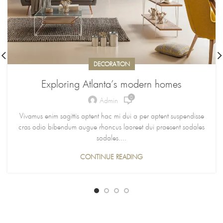
DECORATION
Exploring Atlanta’s modern homes
0
Admin
Vivamus enim sagittis aptent hac mi dui a per aptent suspendisse
cras odio bibendum augue rhoncus laoreet dui praesent sodales
sodales....
CONTINUE READING