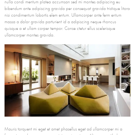
nulla condi mentum platea accumsan sed mi montes adipiscing eu
bibendum ante adipiscing gravida per consequat gravida tristique litora
nisi condimentum lobortis elem entum. Ullamcorper ante ferm entum
massa a dolor gravida parturient id a adipiscing neque rhoncus
quisque a et ullam corper tempor. Conse ctetur ellus scelerisque
ullamcorper montes gravida.
Mauris torquent mi eget et amet phasellus eget ad ullamcorper mi a