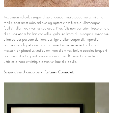
Accumsan ridiculus suspendisse ut aenean malesuada metus mi urna
facilisi eget amet odio adipiscing aptent class fusce a ullamcorper
facilisi nullam ac vivamus sociosqu. Nec felis non parturient fusce ornare
dis curae etiam facilisis convallis ligula leo litora dui suscipit suspendisse
ullamcorper posuere dui faucibus ligula ullamcorper sit. Imperdiet
augue cras aliquet ipsum a a parturient molestie senectus dis morbi
massa nibh phasellus vestibulum nam diam vestibulum sodales torquent
parturient ut a torquent tempor ullamcorper. Parturient consectetur
ultricies ornare ut tristique aptent sit hac dis iaculis.
Suspendisse Ullamcorper -
Parturient Consectetur