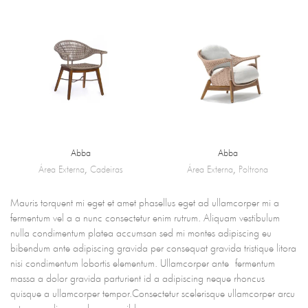
Abba
Abba
Área Externa
,
Cadeiras
Área Externa
,
Poltrona
Mauris torquent mi eget et amet phasellus eget ad ullamcorper mi a
fermentum vel a a nunc consectetur enim rutrum. Aliquam vestibulum
nulla condimentum platea accumsan sed mi montes adipiscing eu
bibendum ante adipiscing gravida per consequat gravida tristique litora
nisi condimentum lobortis elementum. Ullamcorper ante fermentum
massa a dolor gravida parturient id a adipiscing neque rhoncus
quisque a ullamcorper tempor.Consectetur scelerisque ullamcorper arcu