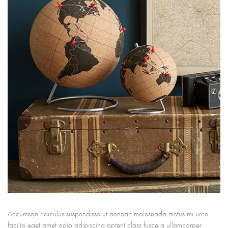
Accumsan ridiculus suspendisse ut aenean malesuada metus mi urna
facilisi eget amet odio adipiscing aptent class fusce a ullamcorper