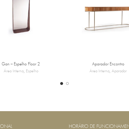
Gan – Espelho Floor 2
Aparador Encontro
Área Interna
,
Espelho
Área Interna
,
Aparador
IONAL
HORÁRIO DE FUNCIONAME