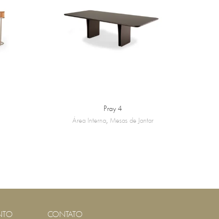
Pray 4
Área Interna
,
Mesas de Jantar
NTO
CONTATO