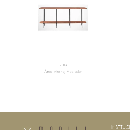
Ellos
Área Interna
,
Aparador
INSTITUC