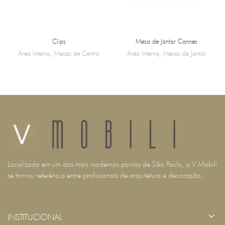
Clips
Mesa de Jantar Cannes
Área Interna
,
Mesas de Centro
Área Interna
,
Mesas de Jantar
Localizada em um dos mais modernos pontos de São Paulo, a V Mobili
se tornou referência entre profissionais de arquitetura e decoração.
INSTITUCIONAL