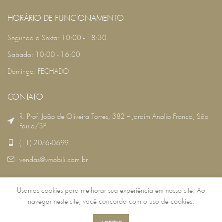
HORÁRIO DE FUNCIONAMENTO
Segunda a Sexta: 10:00 - 18:30
Sabado: 10:00 - 16:00
Domingo: FECHADO
CONTATO
R. Prof. João de Oliveira Torres, 382 – Jardim Analia Franco, São
Paulo/SP
(11) 2076-0699
vendas@vmobili.com.br
Usamos cookies para melhorar sua experiência em nosso site. Ao
VMOBILI
2022 DESENVOLVIDO POR:
RSG TECNOLOGIA
.
navegar neste site, você concorda com o uso de cookies.