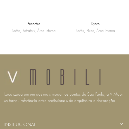
Encontro
Kyoto
Sofás
,
Retráteis
,
Área Interna
Sofás
,
Fixos
,
Área Interna
Localizada em um dos mais modernos pontos de São Paulo, a V Mobili
se tornou referência entre profissionais de arquitetura e decoração.
INSTITUCIONAL