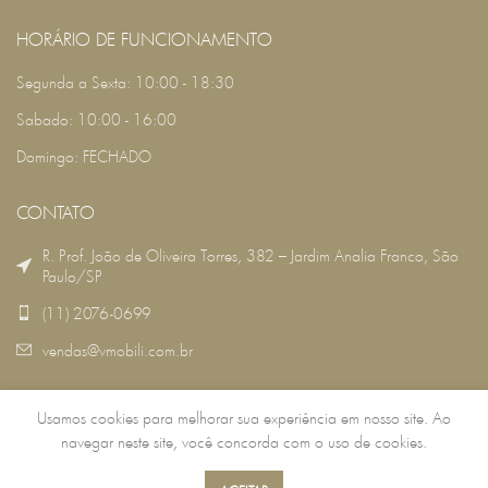
HORÁRIO DE FUNCIONAMENTO
Segunda a Sexta: 10:00 - 18:30
Sabado: 10:00 - 16:00
Domingo: FECHADO
CONTATO
R. Prof. João de Oliveira Torres, 382 – Jardim Analia Franco, São
Paulo/SP
(11) 2076-0699
vendas@vmobili.com.br
Usamos cookies para melhorar sua experiência em nosso site. Ao
VMOBILI
2022 DESENVOLVIDO POR:
RSG TECNOLOGIA
.
navegar neste site, você concorda com o uso de cookies.