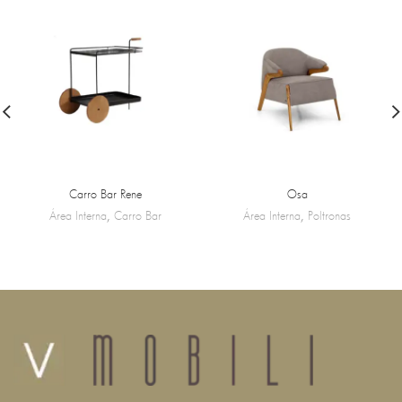
Carro Bar Rene
Osa
Área Interna
,
Carro Bar
Área Interna
,
Poltronas