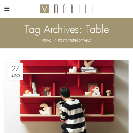
Tag Archives: Table
HOME
POSTS TAGGED "TABLE"
27
AGO