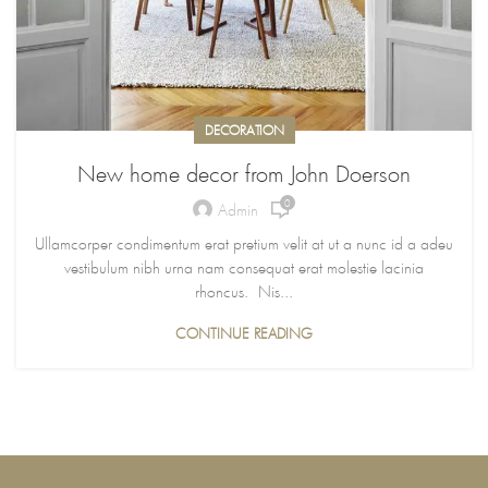
DECORATION
New home decor from John Doerson
0
Admin
Ullamcorper condimentum erat pretium velit at ut a nunc id a adeu
vestibulum nibh urna nam consequat erat molestie lacinia
rhoncus. Nis...
CONTINUE READING