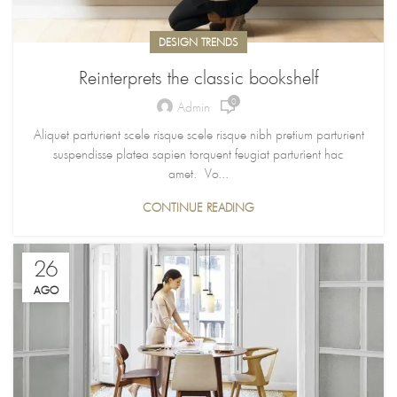
DESIGN TRENDS
Reinterprets the classic bookshelf
0
Admin
Aliquet parturient scele risque scele risque nibh pretium parturient
suspendisse platea sapien torquent feugiat parturient hac
amet. Vo...
CONTINUE READING
26
AGO